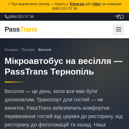
⚡ При відключенні зв'язку — пишіть у
Telegram
або
Viber
за номером
(066) 521 57 36
(066) 521 57 36
Pass
Trans
Головна
Послуги
Весілля
Мікроавтобус на весілля —
PassTrans Тернопіль
Весілля — це день, коли все має бути
досконалим. Транспорт для гостей — не
виняток. PassTrans забезпечить комфортне
перевезення гостей від церкви до ресторану, від
ресторану до фотолокацій та назад. Наші