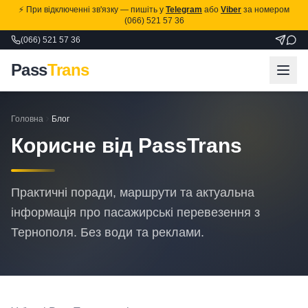
⚡ При відключенні зв'язку — пишіть у
Telegram
або
Viber
за номером
(066) 521 57 36
(066) 521 57 36
Pass
Trans
Головна
Блог
Корисне від PassTrans
Практичні поради, маршрути та актуальна
інформація про пасажирські перевезення з
Тернополя. Без води та реклами.