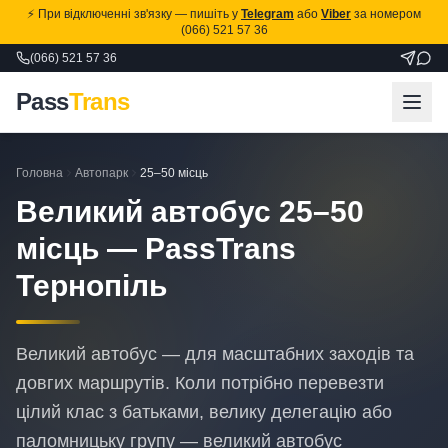
⚡ При відключенні зв'язку — пишіть у
Telegram
або
Viber
за номером
(066) 521 57 36
(066) 521 57 36
Pass
Trans
Головна
Автопарк
25–50 місць
Великий автобус 25–50
місць — PassTrans
Тернопіль
Великий автобус — для масштабних заходів та
довгих маршрутів. Коли потрібно перевезти
цілий клас з батьками, велику делегацію або
паломницьку групу — великий автобус