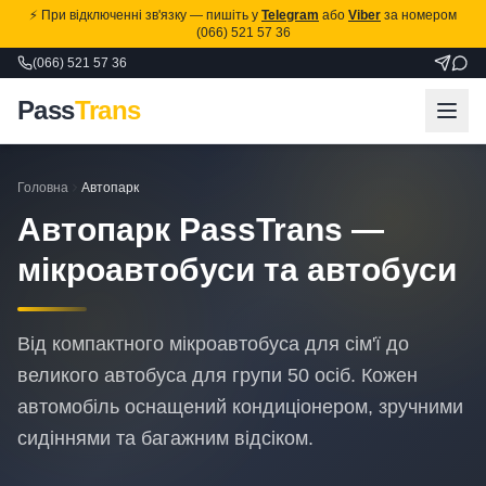
⚡ При відключенні зв'язку — пишіть у
Telegram
або
Viber
за номером
(066) 521 57 36
(066) 521 57 36
Pass
Trans
Головна
Автопарк
Автопарк PassTrans —
мікроавтобуси та автобуси
Від компактного мікроавтобуса для сім'ї до
великого автобуса для групи 50 осіб. Кожен
автомобіль оснащений кондиціонером, зручними
сидіннями та багажним відсіком.