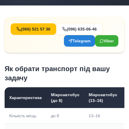
(066) 521 57 36
(096) 635-06-46
Telegram
Viber
Як обрати транспорт під вашу
задачу
Мікроавтобус
Мікроавтобус
А
Характеристика
(до 8)
(13–16)
(
Кількість місць
до 8
13–16
2