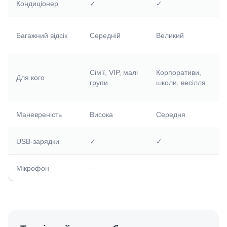
Кондиціонер
✓
✓
Д
Багажний відсік
Середній
Великий
в
В
Сім'ї, VIP, малі
Корпоративи,
Для кого
г
групи
школи, весілля
п
Маневреність
Висока
Середня
О
USB-зарядки
✓
✓
Мікрофон
—
—