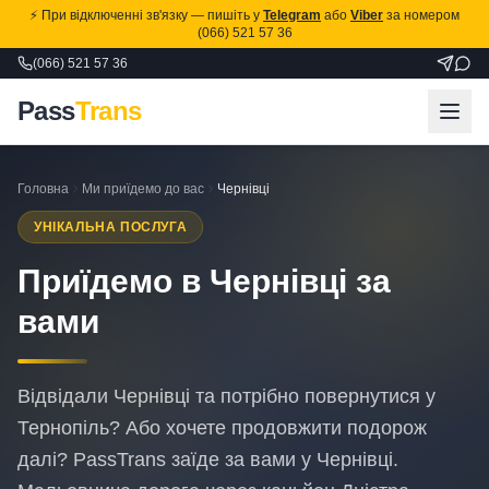
⚡ При відключенні зв'язку — пишіть у
Telegram
або
Viber
за номером
(066) 521 57 36
(066) 521 57 36
Pass
Trans
Головна
Ми приїдемо до вас
Чернівці
УНІКАЛЬНА ПОСЛУГА
Приїдемо в Чернівці за
вами
Відвідали Чернівці та потрібно повернутися у
Тернопіль? Або хочете продовжити подорож
далі? PassTrans заїде за вами у Чернівці.