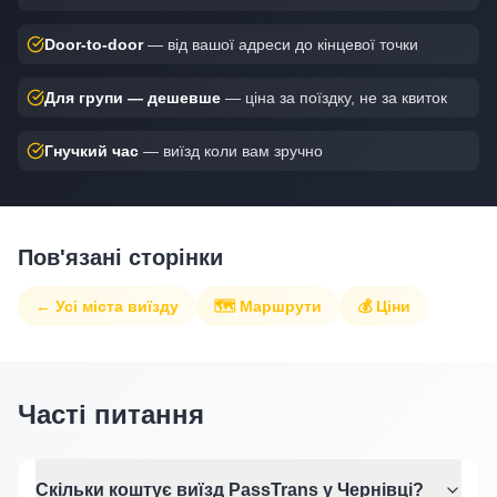
Door-to-door
— від вашої адреси до кінцевої точки
Для групи — дешевше
— ціна за поїздку, не за квиток
Гнучкий час
— виїзд коли вам зручно
Пов'язані сторінки
← Усі міста виїзду
🗺 Маршрути
💰 Ціни
Часті питання
Скільки коштує виїзд PassTrans у Чернівці?